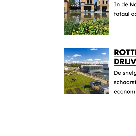
In de Na
totaal 
ROTT
DRIJ
De snel
schaars
economis