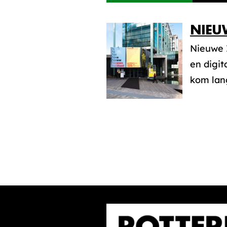
NIEU
Nieuwe 
en digit
kom lang