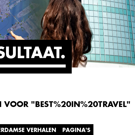
SULTAAT
N VOOR "BEST%20IN%20TRAVEL"
ERDAMSE VERHALEN
PAGINA'S