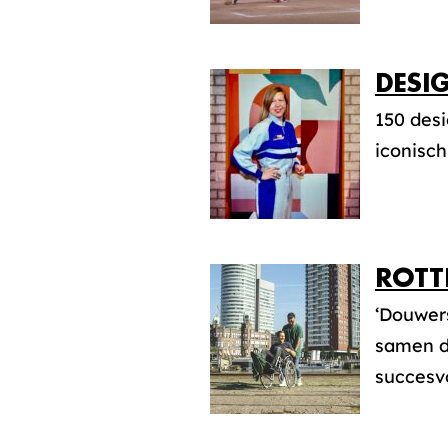
DESI
150 des
iconisch
ROTT
‘Douwers
samen d
succesvol