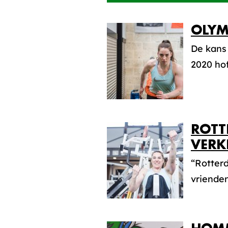
OLYM
De kans
2020 hof
ROTT
VERK
“Rotterd
vrienden