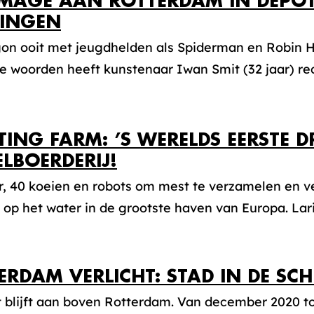
AGE AAN ROTTERDAM IN DEPOT
INGEN
gon ooit met jeugdhelden als Spiderman en Robin H
e woorden heeft kunstenaar Iwan Smit (32 jaar) re
TING FARM: ’S WERELDS EERSTE D
ELBOERDERIJ!
r, 40 koeien en robots om mest te verzamelen en v
 op het water in de grootste haven van Europa. Lari
ERDAM VERLICHT: STAD IN DE SC
t blijft aan boven Rotterdam. Van december 2020 to