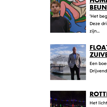
HOMM
BEUN
‘Het be
Deze dri
zijn...
FLOA
ZUIV
Een boe
Drijvend
ROTT
Het lich