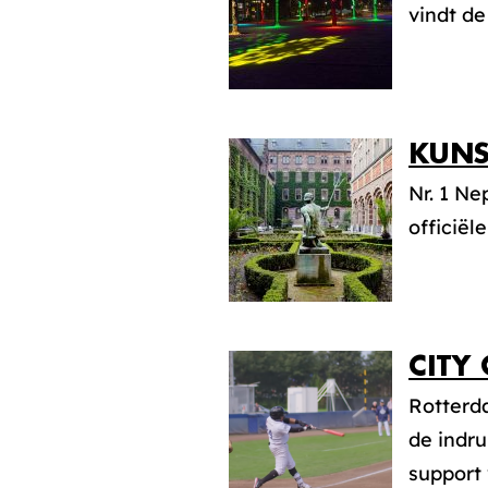
vindt de
KUNS
Nr. 1 Ne
officiël
CITY
Rotterda
de indr
support 