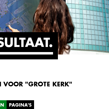
SULTAAT
N VOOR "GROTE KERK"
EN
PAGINA'S