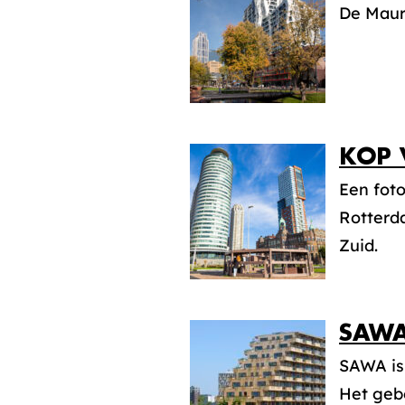
De Maur
KOP 
Een fot
Rotterd
Zuid.
SAW
SAWA is
Het geb