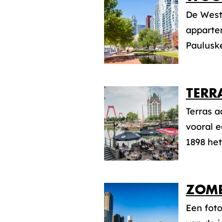
De West
apparte
Paulusk
TERR
Terras 
vooral e
1898 he
ZOME
Een fot