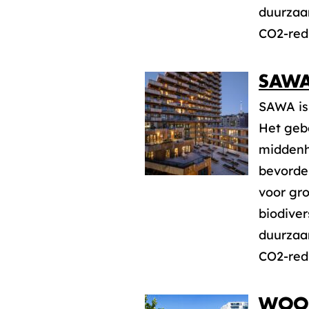
duurzaa
CO2-red
SAW
SAWA is
Het geb
middenh
bevorder
voor gr
biodiver
duurzaa
CO2-red
WOON