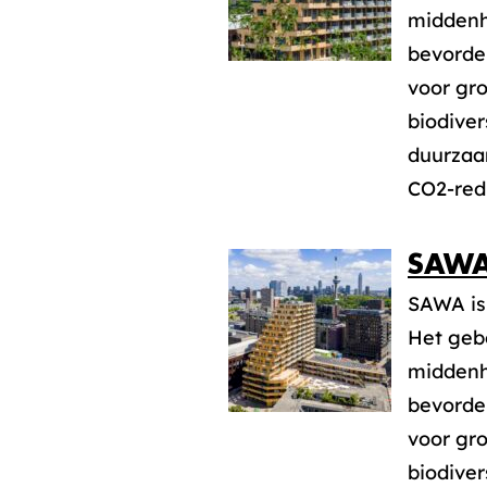
middenh
bevorder
voor gr
biodiver
duurzaa
CO2-red
SAW
SAWA is
Het geb
middenh
bevorder
voor gr
biodiver