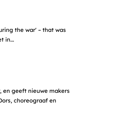
uring the war' – that was
 in...
, en geeft nieuwe makers
 Dors, choreograaf en