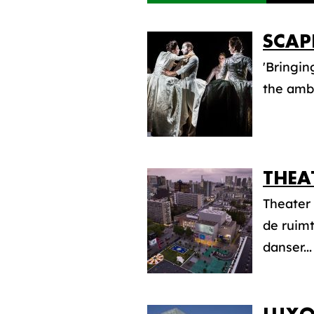
SCAP
'Bringin
the ambi
THEA
Theater
de ruimt
danser...