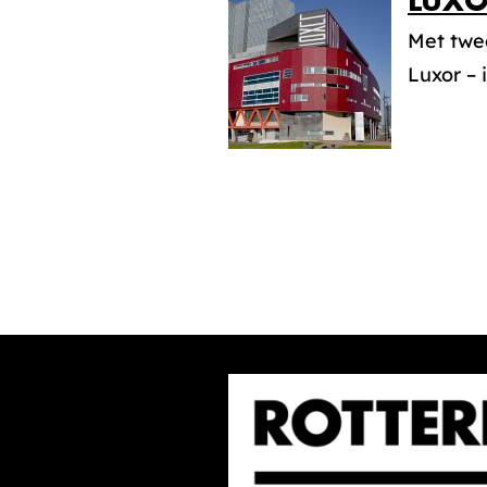
LUXO
Met twee
Luxor – 