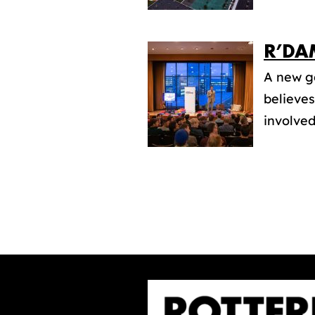
R’DA
A new g
believe
involved.