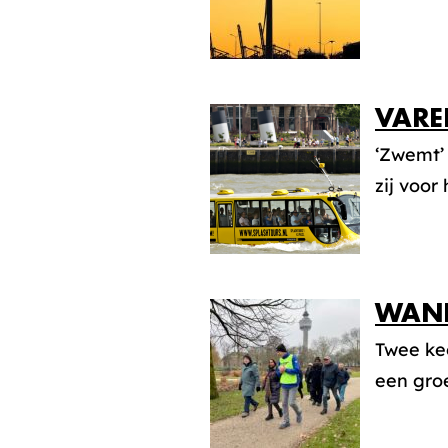
VARE
‘Zwemt’
zij voor
WAND
Twee kee
een groe