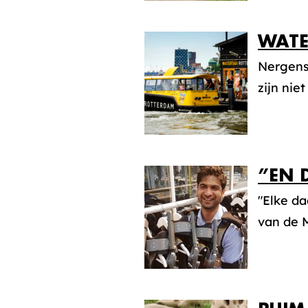
WATE
Nergens
zijn nie
”EN 
"Elke d
van de M