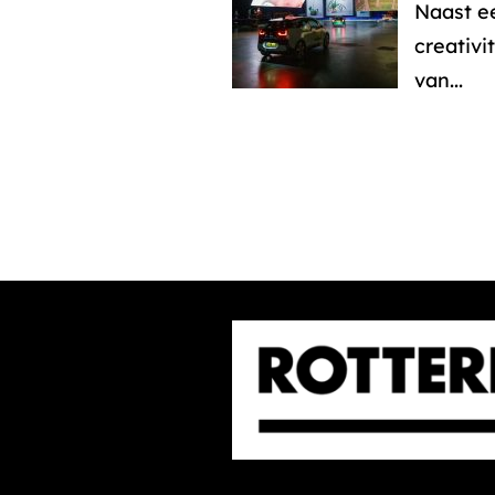
Naast e
creativi
van...