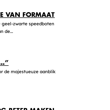
IE VAN FORMAAT
De geel-zwarte speedboten
n de...
R…”
or de majestueuze aanblik