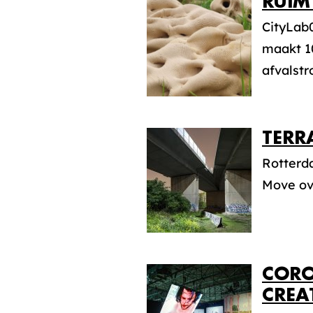
RUIM
CityLab0
maakt 10
afvalstr
TERR
Rotterda
Move ove
CORO
CREAT