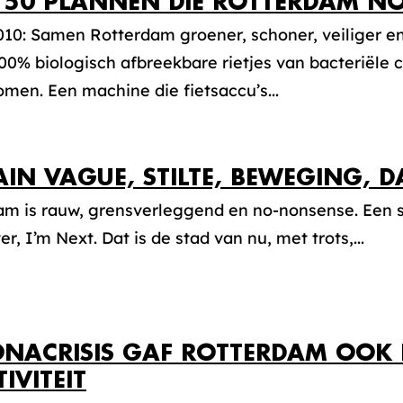
 50 PLANNEN DIE ROTTERDAM N
10: Samen Rotterdam groener, schoner, veiliger en
0% biologisch afbreekbare rietjes van bacteriële c
omen. Een machine die fietsaccu’s...
AIN VAGUE, STILTE, BEWEGING, 
m is rauw, grensverleggend en no-nonsense. Een st
r, I’m Next. Dat is de stad van nu, met trots,...
NACRISIS GAF ROTTERDAM OOK 
IVITEIT