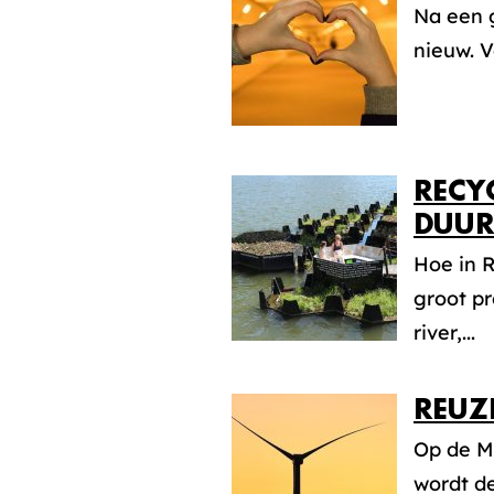
Na een 
nieuw. 
RECY
DUU
Hoe in R
groot pr
river,...
REUZ
Op de M
wordt de