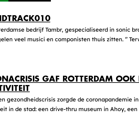
DTRACK010
erdamse bedrijf Tambr, gespecialiseerd in sonic b
len veel musici en componisten thuis zitten. ‘’ Terwij
NACRISIS GAF ROTTERDAM OOK 
IVITEIT
en gezondheidscrisis zorgde de coronapandemie in
teit in de stad: een drive-thru museum in Ahoy, ee