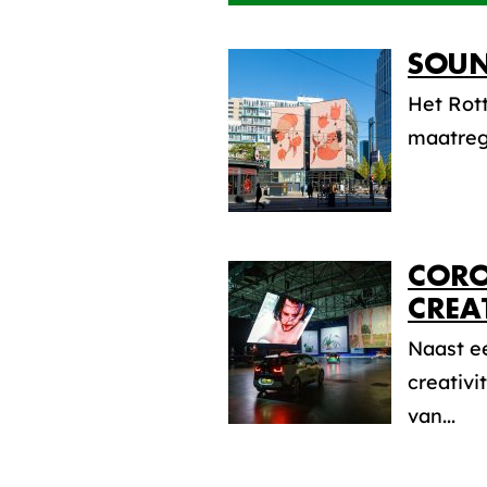
SOUN
Het Rott
maatrege
CORO
CREAT
Naast e
creativi
van...