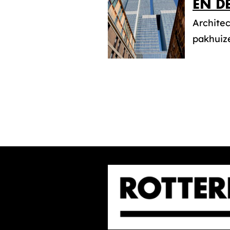
EN D
Archite
pakhuiz