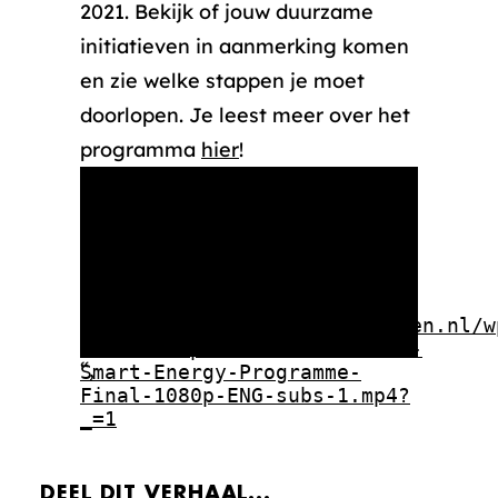
2021. Bekijk of jouw duurzame
initiatieven in aanmerking komen
en zie welke stappen je moet
doorlopen. Je leest meer over het
programma
hier
!
Media error: Format(s) not
supported or source(s) not
found
Bestand downloaden:
https://rotterdammakeithappen.nl/w
content/uploads/2021/02/MIH-
“,
Smart-Energy-Programme-
Final-1080p-ENG-subs-1.mp4?
_=1
DEEL DIT VERHAAL...