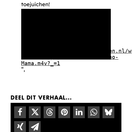
toejuichen!
Media error: Format(s) not
supported or source(s) not
found
Bestand downloaden:
https://rotterdammakeithappen.nl/w
content/uploads/2021/04/Macho-
Mama.m4v?_=1
“,
DEEL DIT VERHAAL...