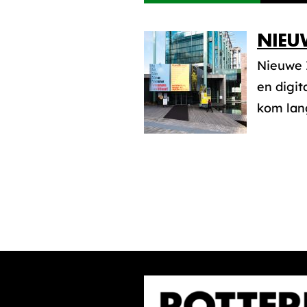
NIEU
Nieuwe 
en digit
kom lang