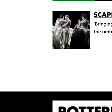
SCAP
'Bringin
the ambi