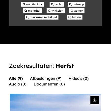
 architectuur
 herfst
 ontwerp
 markthal
 winkelen
 zomer
 duurzame mobiliteit
 fietsen
Zoekresultaten:
Herfst
Alle (9)
Afbeeldingen (9)
Video's (0)
Audio (0)
Documenten (0)