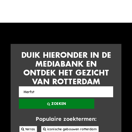
DUIK HIERONDER IN DE
MEDIABANK EN
ONTDEK HET GEZICHT
VAN ROTTERDAM
Zoek
in
ZOEKEN
de
mediabank
Populaire zoektermen:
 terras
 iconische gebouwen rotterdam