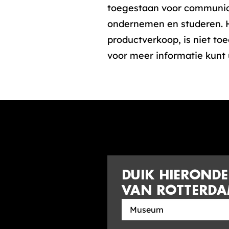
toegestaan voor communica
ondernemen en studeren. H
productverkoop, is niet t
voor meer informatie kun
DUIK HIERONDE
VAN ROTTERD
Zoek
in