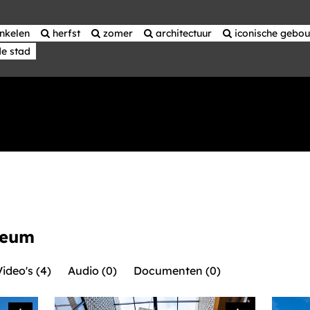
inkelen
 herfst
 zomer
 architectuur
 iconische gebo
e stad
eum
Video's (4)
Audio (0)
Documenten (0)