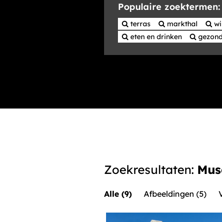
Populaire zoektermen:
de
mediabank
 terras
 markthal
 w
 eten en drinken
 gezond
Zoekresultaten:
Mus
Alle (9)
Afbeeldingen (5)