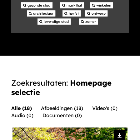
 gezonde stad
 markthal
 winkelen
 architectuur
 herfst
 ontwerp
 levendige stad
 zomer
Zoekresultaten:
Homepage
selectie
Alle (18)
Afbeeldingen (18)
Video's (0)
Audio (0)
Documenten (0)