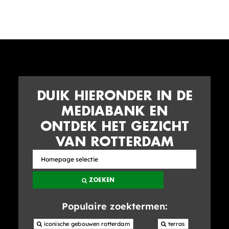
DUIK HIERONDER IN DE
MEDIABANK EN
ONTDEK HET GEZICHT
VAN ROTTERDAM
Zoek
in
ZOEKEN
de
mediabank
Populaire zoektermen:
 iconische gebouwen rotterdam
 terras