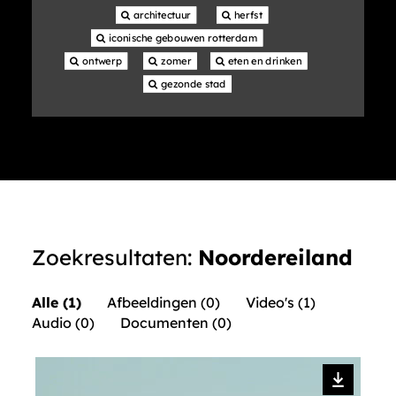
 architectuur
 herfst
 iconische gebouwen rotterdam
 ontwerp
 zomer
 eten en drinken
 gezonde stad
Zoekresultaten:
Noordereiland
Alle (1)
Afbeeldingen (0)
Video's (1)
Audio (0)
Documenten (0)