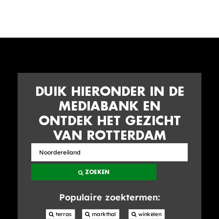
DUIK HIERONDER IN DE
MEDIABANK EN
ONTDEK HET GEZICHT
VAN ROTTERDAM
Zoek
in
ZOEKEN
de
mediabank
Populaire zoektermen:
 terras
 markthal
 winkelen