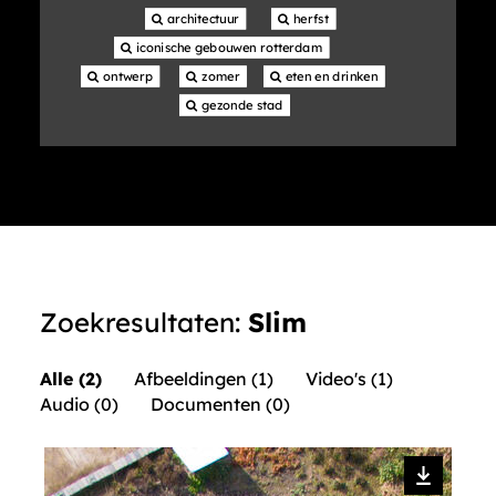
 architectuur
 herfst
 iconische gebouwen rotterdam
 ontwerp
 zomer
 eten en drinken
 gezonde stad
Zoekresultaten:
Slim
Alle (2)
Afbeeldingen (1)
Video's (1)
Audio (0)
Documenten (0)