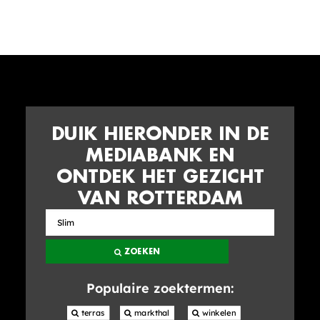
DUIK HIERONDER IN DE
MEDIABANK EN
ONTDEK HET GEZICHT
VAN ROTTERDAM
Zoek
in
ZOEKEN
de
mediabank
Populaire zoektermen:
 terras
 markthal
 winkelen