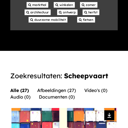
 markthal
 winkelen
 zomer
 architectuur
 ontwerp
 herfst
 duurzame mobiliteit
 fietsen
Zoekresultaten:
Scheepvaart
Alle (27)
Afbeeldingen (27)
Video's (0)
Audio (0)
Documenten (0)