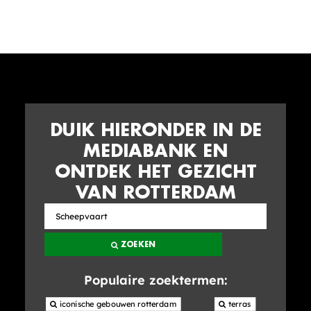
DUIK HIERONDER IN DE
MEDIABANK EN
ONTDEK HET GEZICHT
VAN ROTTERDAM
Zoek
in
ZOEKEN
de
mediabank
Populaire zoektermen:
 iconische gebouwen rotterdam
 terras