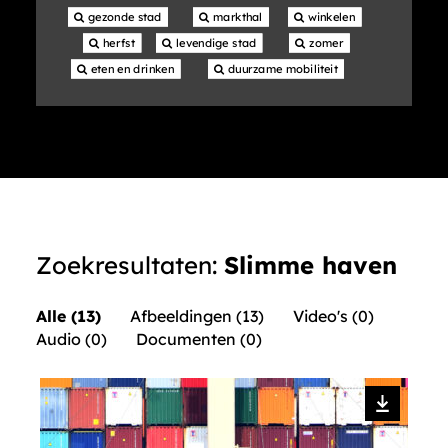
 gezonde stad
 markthal
 winkelen
 herfst
 levendige stad
 zomer
 eten en drinken
 duurzame mobiliteit
Zoekresultaten:
Slimme haven
Alle (13)
Afbeeldingen (13)
Video's (0)
Audio (0)
Documenten (0)