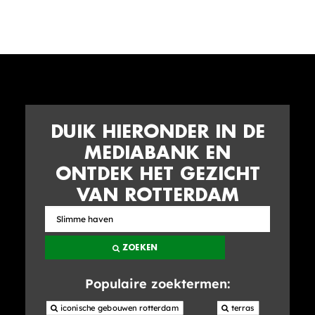
DUIK HIERONDER IN DE
MEDIABANK EN
ONTDEK HET GEZICHT
VAN ROTTERDAM
Zoek
in
ZOEKEN
de
mediabank
Populaire zoektermen:
 iconische gebouwen rotterdam
 terras