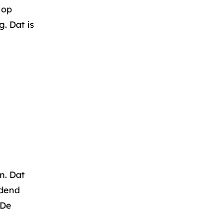
 op
. Dat is
m. Dat
ldend
 De