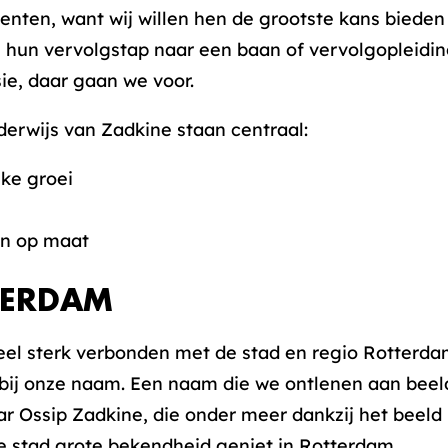
enten, want wij willen hen de grootste kans bieden
j hun vervolgstap naar een baan of vervolgopleiding
ie, daar gaan we voor.
derwijs van Zadkine staan centraal:
jke groei
e
en op maat
TERDAM
eel sterk verbonden met de stad en regio Rotterda
 bij onze naam. Een naam die we ontlenen aan bee
r Ossip Zadkine, die onder meer dankzij het beeld
 stad grote bekendheid geniet in Rotterdam.