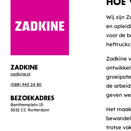
HOE 
Wij zijn 
en opleid
voor de b
heftruckc
Zadkine w
ontwikkel
ZADKINE
zadkine.nl
groeipote
(088) 945 24 80
de arbeid
geven we 
BEZOEKADRES
Benthemplein 15
Het maakt 
3032 CC Rotterdam
bewandelt
trotse va