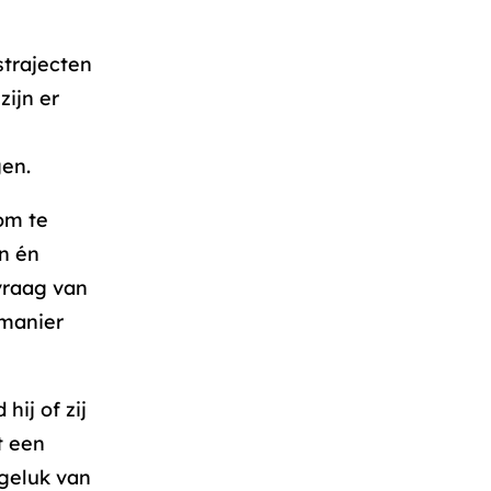
strajecten
zijn er
gen.
om te
n én
vraag van
 manier
hij of zij
t een
 geluk van