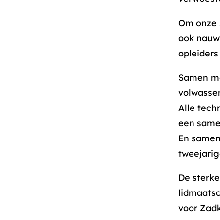
Om onze 
ook nauw 
opleiders
Samen me
volwasse
Alle tech
een same
En samen
tweejari
De sterk
lidmaatsc
voor Zadk