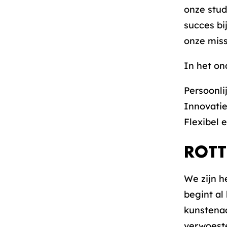
onze stud
succes bi
onze miss
In het on
Persoonli
Innovati
Flexibel 
ROT
We zijn h
begint al
kunstenaa
verwoeste