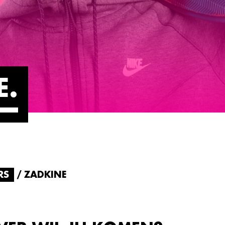
E
RS
ZADKINE