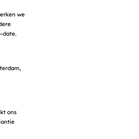
werken we
dere
o-date.
tterdam,
kt ons
iantie