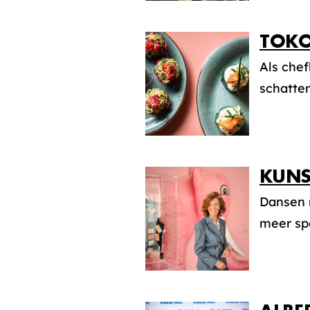
TOKO
Als che
schatten
KUNS
Dansen 
meer spe