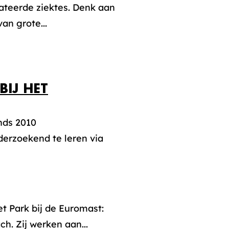
lateerde ziektes. Denk aan
van grote...
IJ HET
inds 2010
erzoekend te leren via
t Park bij de Euromast:
h. Zij werken aan...