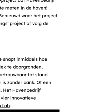
-project
dat Havenbedrijf
te meten in de haven!
Benieuwd waar het project
ngs’ project of volg de
e snapt inmiddels hoe
iek te doorgronden,
 betrouwbaar tot stand
 is zonder bank. Of een
. Het Havenbedrijf
 vier innovatieve
kLab
.