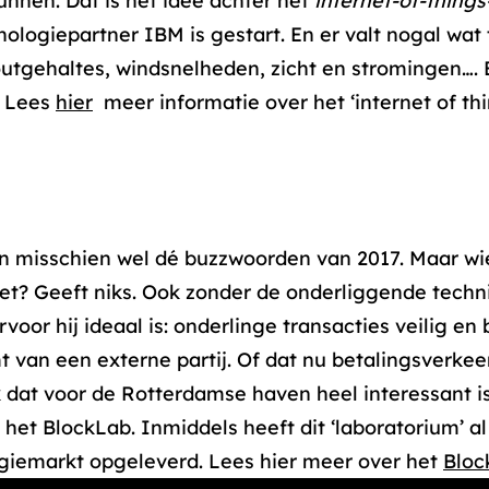
unnen. Dat is het idee achter het
internet-of-things
logiepartner IBM is gestart. En er valt nogal wat 
utgehaltes, windsnelheden, zicht en stromingen…. 
? Lees
hier
meer informatie over het ‘internet of thi
en misschien wel dé buzzwoorden van 2017. Maar wi
iet? Geeft niks. Ook zonder de onderliggende techn
oor hij ideaal is: onderlinge transacties veilig en
van een externe partij. Of dat nu betalingsverkeer
dat voor de Rotterdamse haven heel interessant is
et BlockLab. Inmiddels heeft dit ‘laboratorium’ al
giemarkt opgeleverd. Lees hier meer over het
Bloc