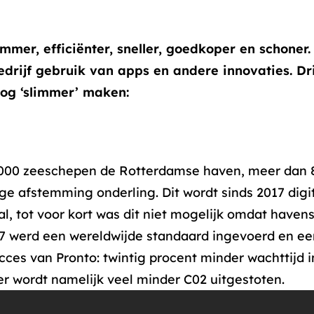
mmer, efficiënter, sneller, goedkoper en schoner
drijf gebruik van apps en andere innovaties. D
nog ‘slimmer’ maken:
.000 zeeschepen de Rotterdamse haven, meer dan 80
ige afstemming onderling. Dit wordt sinds 2017 di
l, tot voor kort was dit niet mogelijk omdat havens
017 werd een wereldwijde standaard ingevoerd en e
cces van Pronto: twintig procent minder wachttijd i
er wordt namelijk veel minder C02 uitgestoten.