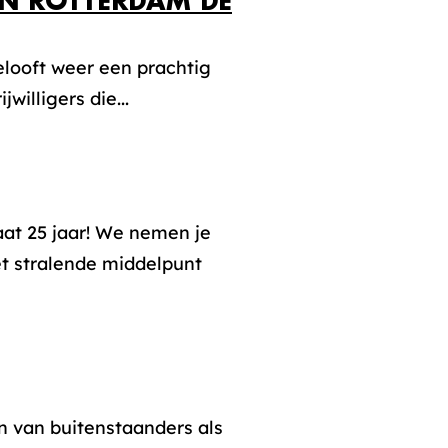
N ROTTERDAM DE
elooft weer een prachtig
illigers die...
at 25 jaar! We nemen je
 stralende middelpunt
n van buitenstaanders als