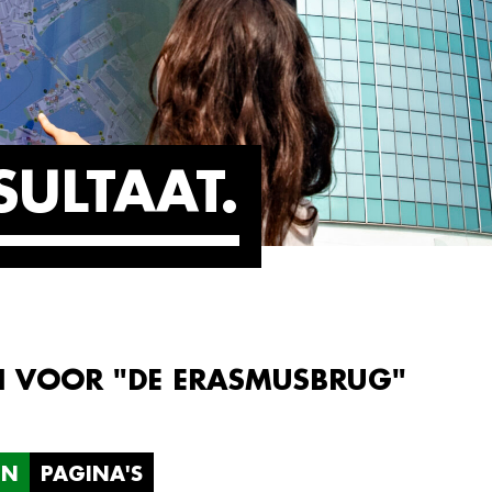
SULTAAT
N VOOR "DE ERASMUSBRUG"
EN
PAGINA'S