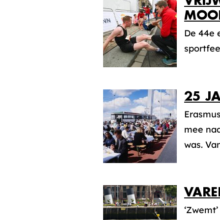
VRIJ
MOOI
De 44e 
sportfee
25 J
Erasmus
mee naa
was. Van.
VARE
‘Zwemt’