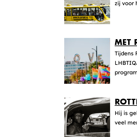
zij voor
MET 
Tijdens 
LHBTIQA
program
ROTT
Hij is g
veel men