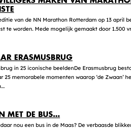
WILLIGERS MAKEN VAN MARATHO
STE
editie van de NN Marathon Rotterdam op 13 april b
st te worden. Mede mogelijk gemaakt door 1.500 vrijw
AAR ERASMUSBRUG
brug in 25 iconische beeldenDe Erasmusbrug besta
r 25 memorabele momenten waarop ‘de Zwaan’ het
..
N MET DE BUS…
 daar nou een bus in de Maas? De verbaasde blikke