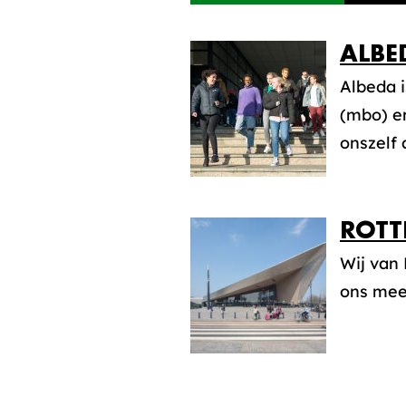
ALBE
Albeda 
(mbo) en
onszelf a
ROTT
Wij van
ons mee 