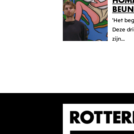
HOMM
BEUN
‘Het be
Deze dri
zijn...