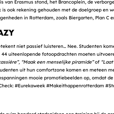
is van Erasmus stond, het Brancoplein, de verborg
jk is ook rekening gehouden met de doelgroep en wor
egenheden in Rotterdam, zoals Biergarten, Plan C 
AZY
ekent niet passief luisteren… Nee. Studenten kome
ij 44 uiteenlopende fotoopdrachten moeten uitvoer
kassière”, “Maak een menselijke piramide”
of
“Laat 
udenten uit hun comfortzone komen en meteen me
n inspanningen mooie promotiebeelden op, omdat de
 Check: #Eurekaweek #Makeithappenrotterdam #S