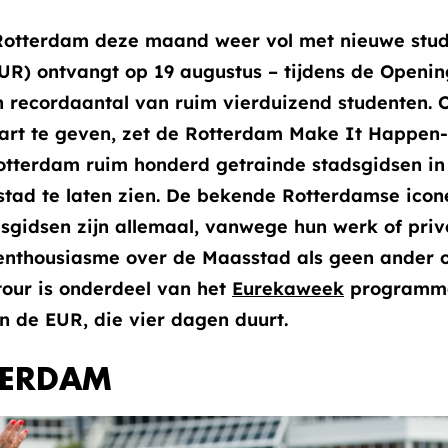
 Rotterdam deze maand weer vol met nieuwe stu
EUR) ontvangt op 19 augustus – tijdens de Openi
 recordaantal van ruim vierduizend studenten. 
tart te geven, zet de Rotterdam Make It Happen-
tterdam ruim honderd getrainde stadsgidsen in
stad te laten zien. De bekende Rotterdamse ico
dsgidsen zijn allemaal, vanwege hun werk of pri
 enthousiasme over de Maasstad als geen ander 
our is onderdeel van het
Eurekaweek
programma
n de EUR, die vier dagen duurt.
TERDAM