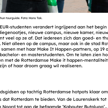
hun tourguide. Foto: Hans Tak.
EUR-studenten verandert ingrijpend aan het begin 
diegenootjes, nieuwe campus, nieuwe kamer, nieu
mt veel op ze af. Dat iedereen zich dan goed- en th
jk. Niet alleen op de campus, maar ook in de stad 
t, samen met haar Make It Happen-partners, op 19 
 bachelor- en masterstudenten. Om te laten zien ho
en met de Rotterdamse Make it happen-mentaliteit
ijn of haar droom graag wil realiseren.
tadsgidsen op tachtig Rotterdamse hotpots klaar o
s dat Rotterdam te bieden. Van de Laurenskerk tot
n Noord tot aan de befaamde ‘Kabouter Butplugg’…