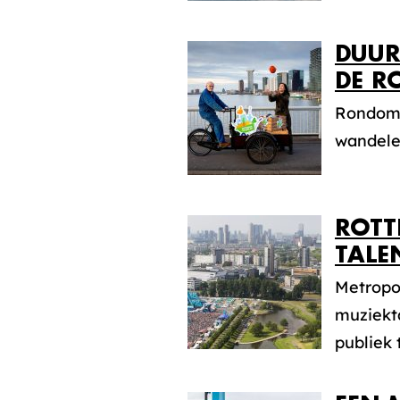
DUUR
DE R
Rondom R
wandelen
ROTT
TALE
Metropol
muziekta
publiek t