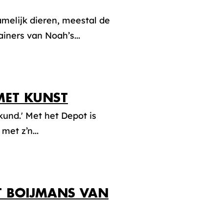
amelijk dieren, meestal de
iners van Noah’s...
MET KUNST
kund.' Met het Depot is
et z’n...
 BOIJMANS VAN