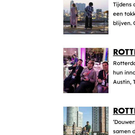
Tijdens
een tok
blijven. 
ROTT
Rotterda
hun inno
Austin, 
ROTT
‘Douwers
samen d