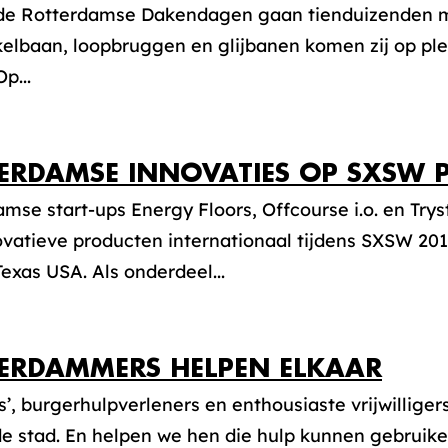
 de Rotterdamse Dakendagen gaan tienduizenden m
kelbaan, loopbruggen en glijbanen komen zij op pl
Op...
ERDAMSE INNOVATIES OP SXSW 
mse start-ups Energy Floors, Offcourse i.o. en Try
vatieve producten internationaal tijdens SXSW 201
Texas USA. Als onderdeel...
ERDAMMERS HELPEN ELKAAR
’, burgerhulpverleners en enthousiaste vrijwillig
e stad. En helpen we hen die hulp kunnen gebruike