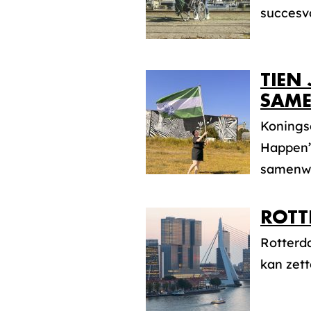
succesvol
TIEN
SAME
Konings
Happen’
samenwer
ROTT
Rotterda
kan zett