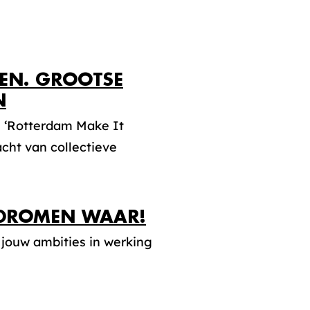
PEN. GROOTSE
N
e ‘Rotterdam Make It
cht van collectieve
 DROMEN WAAR!
j jouw ambities in werking