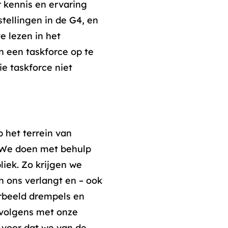
r kennis en ervaring
tellingen in de G4, en
e lezen in het
n een taskforce op te
ie taskforce niet
p het terrein van
 ‘We doen met behulp
iek. Zo krijgen we
n ons verlangt en – ook
orbeeld drempels en
rvolgens met onze
s voor dat we van de