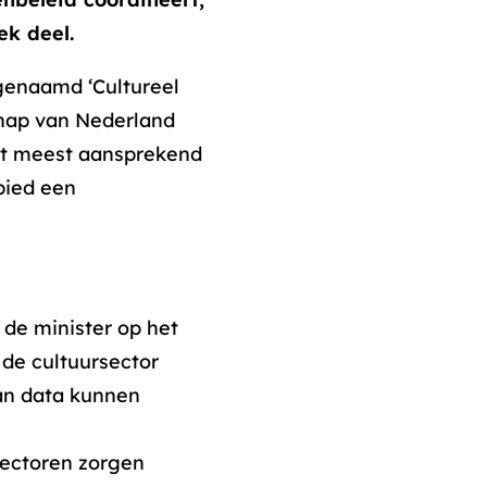
ek deel.
ogenaamd ‘Cultureel
chap van Nederland
het meest aansprekend
bied een
 de minister op het
 de cultuursector
an data kunnen
sectoren zorgen