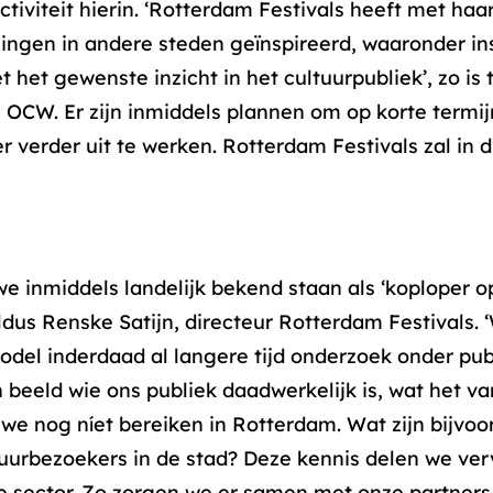
ectiviteit hierin. ‘Rotterdam Festivals heeft met haa
ngen in andere steden geïnspireerd, waaronder ins
het gewenste inzicht in het cultuurpubliek’, zo is t
OCW. Er zijn inmiddels plannen om op korte termij
 verder uit te werken. Rotterdam Festivals zal in d
we inmiddels landelijk bekend staan als ‘koploper o
ldus Renske Satijn, directeur Rotterdam Festivals.
el inderdaad al langere tijd onderzoek onder publ
 beeld wie ons publiek daadwerkelijk is, wat het va
e we nog níet bereiken in Rotterdam. Wat zijn bijvo
tuurbezoekers in de stad? Deze kennis delen we ve
ele sector. Zo zorgen we er samen met onze partner