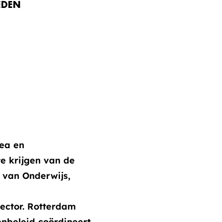
EDEN
sea en
te krijgen van de
 van Onderwijs,
ector. Rotterdam
nbeleid coördineert,