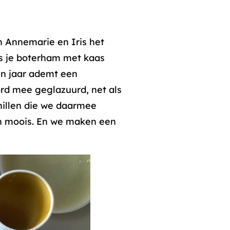
n Annemarie en Iris het
ks je boterham met kaas
en jaar ademt een
rd mee geglazuurd, net als
chillen die we daarmee
 en moois. En we maken een