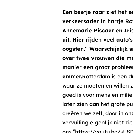
Een beetje raar ziet het 
verkeersader in hartje Ro
Annemarie Piscaer en Iri
uit. Hier rijden veel auto
oogsten.” Waarschijnlijk s
over twee vrouwen die me
manier een groot proble
emmer
.
Rotterdam is een dr
waar ze moeten en willen zi
goed is voor mens en milie
laten zien aan het grote pub
creëren we zelf, door in o
vervuiling eigenlijk niet zi
ons.”https://youtu.be/sUS