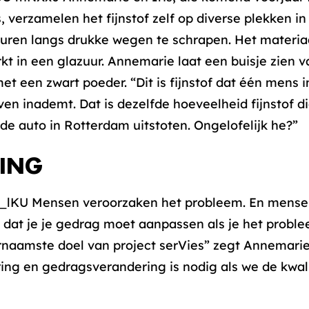
s, verzamelen het fijnstof zelf op diverse plekken 
uren langs drukke wegen te schrapen. Het materia
t in een glazuur. Annemarie laat een buisje zien v
t een zwart poeder. “Dit is fijnstof dat één mens i
n inademt. Dat is dezelfde hoeveelheid fijnstof d
e auto in Rotterdam uitstoten. Ongelofelijk he?”
ING
_lKU Mensen veroorzaken het probleem. En mensen
 dat je je gedrag moet aanpassen als je het proble
naamste doel van project serVies” zegt Annemarie.
g en gedragsverandering is nodig als we de kwalit