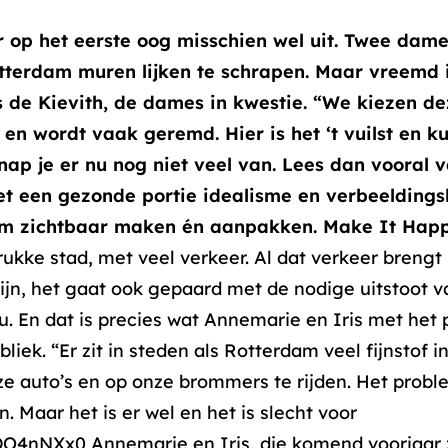
er op het eerste oog misschien wel uit. Twee dam
tterdam muren lijken te schrapen. Maar vreemd i
s de Kievith, de dames in kwestie. “We kiezen d
’s en wordt vaak geremd. Hier is het ‘t vuilst en 
nap je er nu nog niet veel van. Lees dan vooral v
t een gezonde portie idealisme en verbeeldings
em zichtbaar maken én aanpakken. Make It Hap
ukke stad, met veel verkeer. Al dat verkeer brengt
jn, het gaat ook gepaard met de nodige uitstoot van
u. En dat is precies wat Annemarie en Iris met het 
liek. “Er zit in steden als Rotterdam veel fijnstof in
nze auto’s en op onze brommers te rijden. Het probl
en. Maar het is er wel en het is slecht voor
DO4nNXx0 Annemarie en Iris, die komend voorjaar