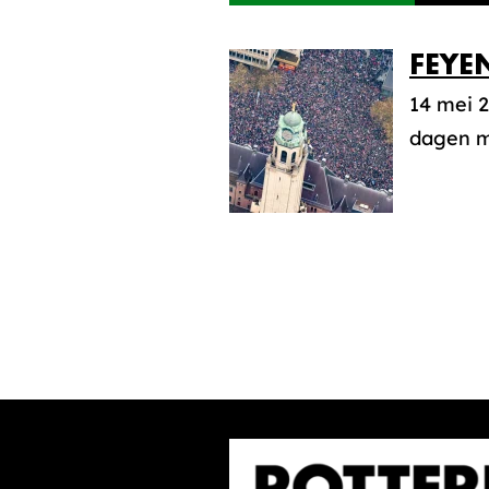
FEYE
14 mei 2
dagen mo