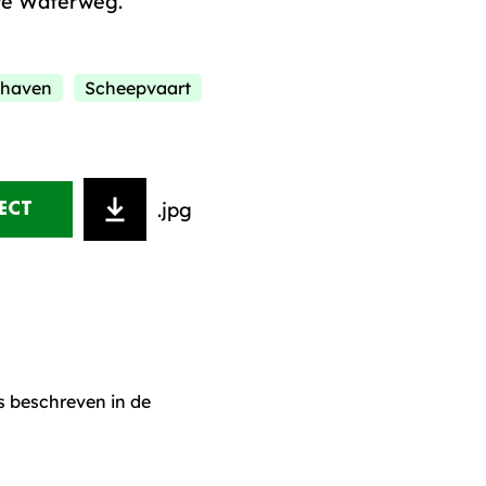
we Waterweg.
 haven
Scheepvaart
.jpg
ECT
s beschreven in de