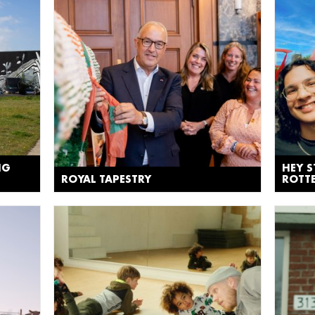
NG
HEY 
ROYAL TAPESTRY
ROTT