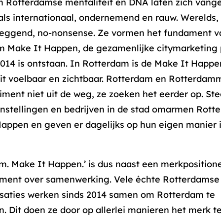
h Rotterdamse mentaliteit en DNA laten zich vang
ls internationaal, ondernemend en rauw. Werelds,
leggend, no-nonsense. Ze vormen het fundament v
 Make It Happen, de gezamenlijke citymarketing 
2014 is ontstaan. In Rotterdam is de Make It Happe
it voelbaar en zichtbaar. Rotterdam en Rotterdam
iment niet uit de weg, ze zoeken het eerder op. St
nstellingen en bedrijven in de stad omarmen Rott
appen en geven er dagelijks op hun eigen manier i
m. Make It Happen.’ is dus naast een merkposition
ement over samenwerking. Vele échte Rotterdamse 
isaties werken sinds 2014 samen om Rotterdam te
n. Dit doen ze door op allerlei manieren het merk t