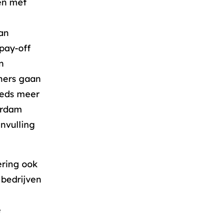
en met
an
pay-off
n
mers gaan
eeds meer
erdam
nvulling
ering ook
bedrijven
e