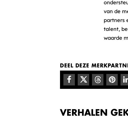
ondersteu
van de me
partners 
talent, b
waarde me
DEEL DEZE MERKPARTNE
VERHALEN GE