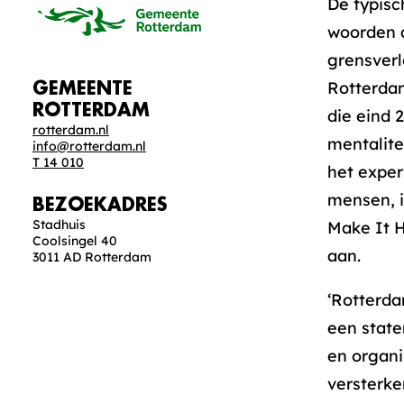
De typisc
woorden a
grensver
Rotterdam
GEMEENTE
ROTTERDAM
die eind 
rotterdam.nl
mentalite
info@rotterdam.nl
T 14 010
het exper
mensen, i
BEZOEKADRES
Stadhuis
Make It H
Coolsingel 40
aan.
3011 AD Rotterdam
‘Rotterda
een stat
en organ
versterke