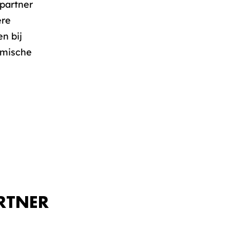
partner
ere
n bij
omische
RTNER