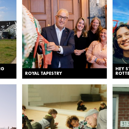
NG
HEY 
ROYAL TAPESTRY
ROTT