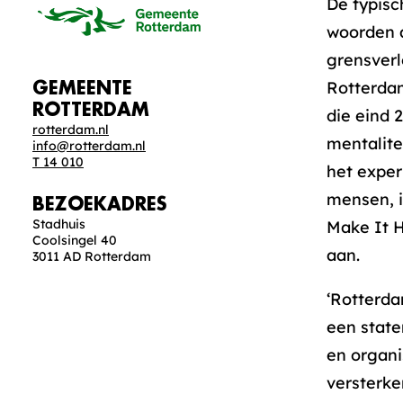
De typisc
woorden a
grensver
Rotterdam
GEMEENTE
ROTTERDAM
die eind 
rotterdam.nl
mentalite
info@rotterdam.nl
T 14 010
het exper
mensen, i
BEZOEKADRES
Stadhuis
Make It H
Coolsingel 40
aan.
3011 AD Rotterdam
‘Rotterda
een stat
en organ
versterke