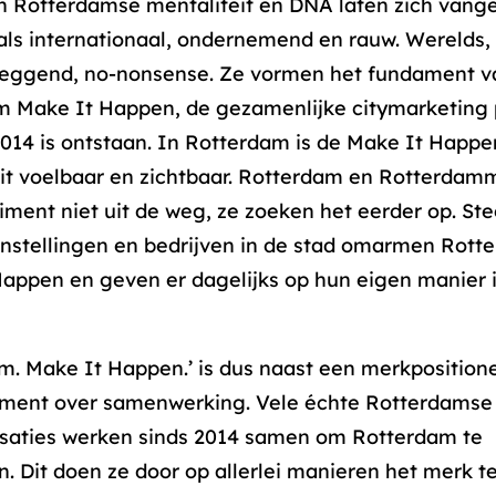
h Rotterdamse mentaliteit en DNA laten zich vang
ls internationaal, ondernemend en rauw. Werelds,
leggend, no-nonsense. Ze vormen het fundament v
 Make It Happen, de gezamenlijke citymarketing 
2014 is ontstaan. In Rotterdam is de Make It Happe
it voelbaar en zichtbaar. Rotterdam en Rotterdam
iment niet uit de weg, ze zoeken het eerder op. St
nstellingen en bedrijven in de stad omarmen Rott
appen en geven er dagelijks op hun eigen manier i
m. Make It Happen.’ is dus naast een merkposition
ement over samenwerking. Vele échte Rotterdamse 
isaties werken sinds 2014 samen om Rotterdam te
n. Dit doen ze door op allerlei manieren het merk t