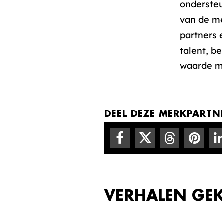
ondersteu
van de me
partners 
talent, b
waarde me
DEEL DEZE MERKPARTNE
VERHALEN GE