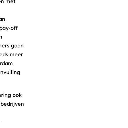
en met
an
pay-off
n
mers gaan
eeds meer
erdam
nvulling
ering ook
bedrijven
e