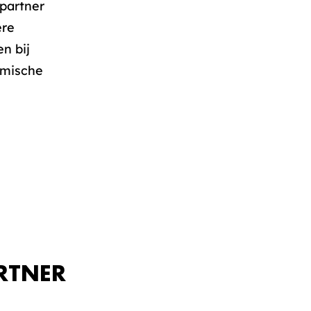
partner
ere
n bij
omische
RTNER