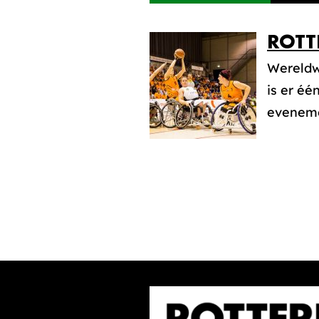
ROTT
Wereldwi
is er é
eveneme