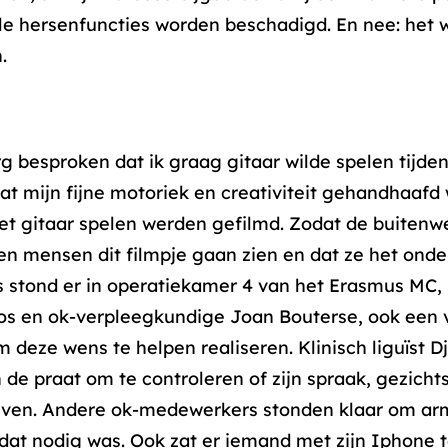
ale hersenfuncties worden beschadigd. En nee: het
.
 besproken dat ik graag gitaar wilde spelen tijdens
dat mijn fijne motoriek en creativiteit gehandhaafd
et gitaar spelen werden gefilmd. Zodat de buitenwer
oenen mensen dit filmpje gaan zien en dat ze het o
 stond er in operatiekamer 4 van het Erasmus MC,
os en ok-verpleegkundige Joan Bouterse, ook een 
 deze wens te helpen realiseren. Klinisch liguïst Dj
n de praat om te controleren of zijn spraak, gezich
leven. Andere ok-medewerkers stonden klaar om a
 dat nodig was. Ook zat er iemand met zijn Iphone t