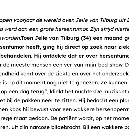
open voorjaar de wereld over. Jelle van Tilburg ui
rd werd aan een grote hersentumor. Zijn strijd hier
geworden.
Toen Jelle van Tilburg (34) een maand g
sentumor heeft, ging hij direct op zoek naar zi
ehandelen. Hij ontdekte dat er over hersentum
r de meeste mensen een ver-van-mijn-bed-show. D
kendheid komt over de ziekte en over het onderzoe
is op dit moment nog niet te genezen. Ze kunnen
 op een dag terug”, klinkt het nuchter.De muzikan
t bij de pakken neer te zitten. Hij bedacht een pla
en koos hij bewust voor een wakkere hersenoperati
regelmaat gedaan. De patiënt wordt, op het mome
en, uit zijn narcose bijgebracht. Bij een wakkere p