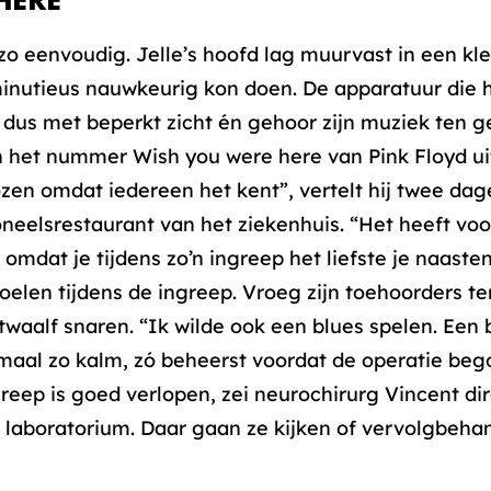
HERE
 zo eenvoudig. Jelle’s hoofd lag muurvast in een kl
inutieus nauwkeurig kon doen. De apparatuur die h
t dus met beperkt zicht én gehoor zijn muziek ten
n het nummer Wish you were here van Pink Floyd uit 
n omdat iedereen het kent”, vertelt hij twee dagen
oneelsrestaurant van het ziekenhuis. “Het heeft voo
omdat je tijdens zo’n ingreep het liefste je naasten 
voelen tijdens de ingreep. Vroeg zijn toehoorders te
waalf snaren. “Ik wilde ook een blues spelen. Een b
emaal zo kalm, zó beheerst voordat de operatie beg
reep is goed verlopen, zei neurochirurg Vincent dire
t laboratorium. Daar gaan ze kijken of vervolgbeha