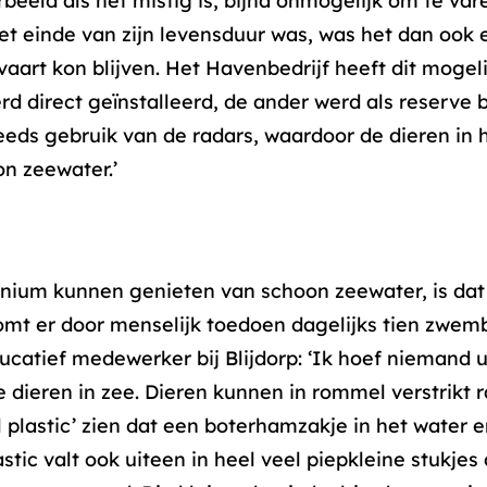
orbeeld als het mistig is, bijna onmogelijk om te var
het einde van zijn levensduur was, was het dan ook 
 vaart kon blijven. Het Havenbedrijf heeft dit moge
rd direct geïnstalleerd, de ander werd als reserve
ds gebruik van de radars, waardoor de dieren in h
n zeewater.’
nium kunnen genieten van schoon zeewater, is dat 
omt er door menselijk toedoen dagelijks tien zwemb
ucatief medewerker bij Blijdorp: ‘Ik hoef niemand u
e dieren in zee. Dieren kunnen in rommel verstrikt 
l plastic’ zien dat een boterhamzakje in het water e
astic valt ook uiteen in heel veel piepkleine stukjes