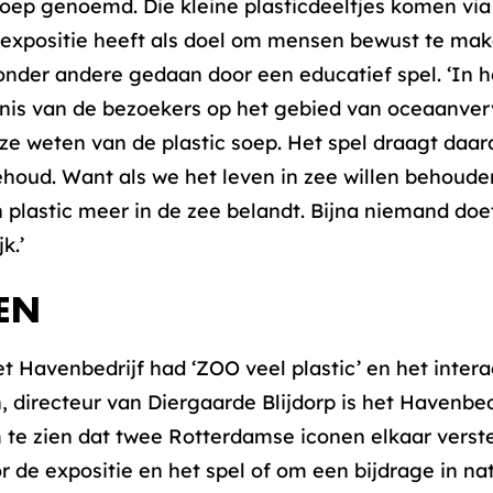
soep genoemd. Die kleine plasticdeeltjes komen via
e expositie heeft als doel om mensen bewust te ma
 onder andere gedaan door een educatief spel. ‘In h
nis van de bezoekers op het gebied van oceaanverv
ze weten van de plastic soep. Het spel draagt daard
behoud. Want als we het leven in zee willen behoude
plastic meer in de zee belandt. Bijna niemand doet 
k.’
EN
 Havenbedrijf had ‘ZOO veel plastic’ en het intera
 directeur van Diergaarde Blijdorp is het Havenbed
om te zien dat twee Rotterdamse iconen elkaar verst
r de expositie en het spel of om een bijdrage in na