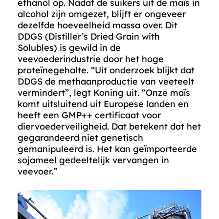
ethanol op. Nadat de suikers uit de maïs in
alcohol zijn omgezet, blijft er ongeveer
dezelfde hoeveelheid massa over. Dit
DDGS (Distiller’s Dried Grain with
Solubles) is gewild in de
veevoederindustrie door het hoge
proteïnegehalte. “Uit onderzoek blijkt dat
DDGS de methaanproductie van veeteelt
vermindert”, legt Koning uit. “Onze maïs
komt uitsluitend uit Europese landen en
heeft een GMP++ certificaat voor
diervoederveiligheid. Dat betekent dat het
gegarandeerd niet genetisch
gemanipuleerd is. Het kan geïmporteerde
sojameel gedeeltelijk vervangen in
veevoer.”