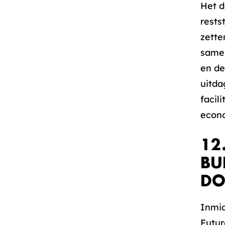
Het d
rests
zette
samen
en de
uitda
facil
econo
12
BU
DO
Inmid
Futur