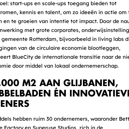
oel: start-ups en scale-ups toegang bieden tot
tromen, kennis en talent, om zo ideeën in actie om 
n en te groeien van intentie tot impact. Door de n
werking met grote corporates, onderwijsinstellin
 gemeente Rotterdam, bijvoorbeeld in living labs d
gingen van de circulaire economie blootleggen,
iteert BlueCity de internationale transitie naar de n
mie door middel van lokaal ondernemerschap.
.000 M2 AAN GLIJBANEN,
BBELBADEN ÉN INNOVATIEV
ENERS
dels hebben ruim 30 ondernemers, waaronder Bet
e Factory en Superuse Studios, zich in de