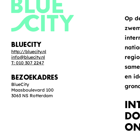
Op de
zwemp
inter
BLUECITY
natio
http://bluecity.nl
regi
info@bluecity.nl
T: 010 307 2247
samen
en i
BEZOEKADRES
BlueCity
gron
Maasboulevard 100
3063 NS Rotterdam
IN
DO
ON