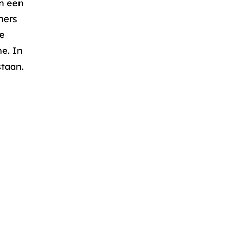
en een
mers
e
e. In
taan.