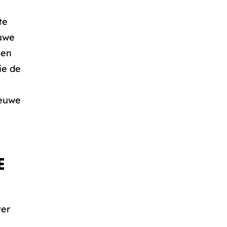
te
auwe
gen
ie de
ieuwe
E
ter