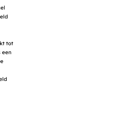
el
eld
t tot
s een
De
eld