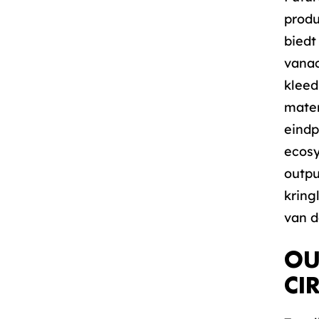
produ
biedt
vanac
kleed
mater
eindp
ecosy
outpu
kring
van d
OU
CI