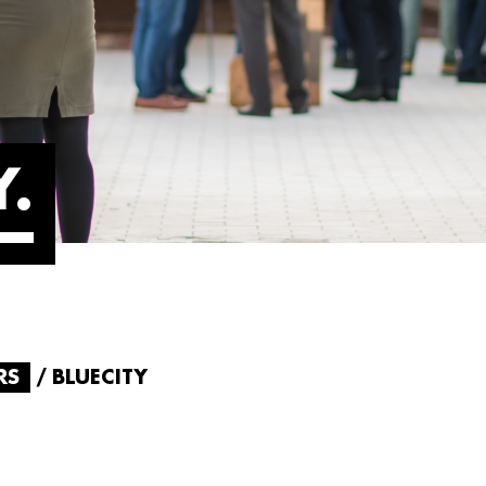
Y
RS
BLUECITY