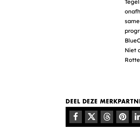
Tegel
onaf
samen
progr
BlueC
Niet 
Rotte
DEEL DEZE MERKPARTNE