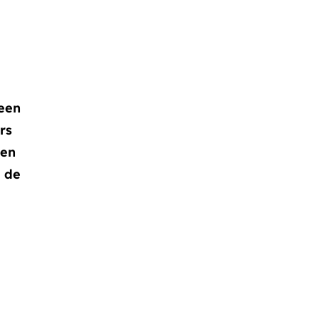
een
rs
ken
 de