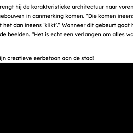
brengt hij de karakteristieke architectuur naar voren
gebouwen in aanmerking komen. “Die komen ineens 
t het dan ineens ‘klikt’.” Wanneer dit gebeurt gaat h
e beelden. “Het is echt een verlangen om alles wa
 zijn creatieve eerbetoon aan de stad!
t(s) not supported or source(s) not found
: https://rotterdammakeithappen.nl/wp-
21/01/Lichtkunst-Final-1080p.mp4?_=1