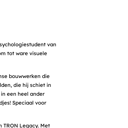
e psychologiestudent van
om tot ware visuele
amse bouwwerken die
en, die hij schiet in
 in een heel ander
jes! Speciaal voor
lm TRON Legacy. Met